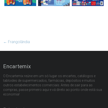
←
Frangolândia
Encartemix
O Encartemix reúne em um só lugar os encartes, catálogos e
tabloides de supermercados, farmácias, depósitos e muitos
outros estabelecimentos comerciais. Antes de sair para as
compras, passe primeiro aqui e vá direto ao ponto onde está sua
economia!